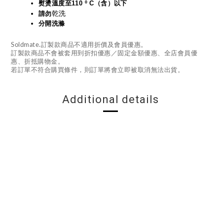
熨燙溫度至110 º C（含）以下
乾洗
請勿
分開洗滌
Soldmate.訂製款商品不適用折價及會員優惠。
訂製款商品不會被套用到折扣優惠／固定金額優惠、全店會員優
惠、折抵購物金。
若訂單不符合購買條件，則訂單將會立即被取消無法出貨。
Additional details