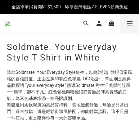
全店單筆消費滿NT$2,500，即享台灣地區7-ELEVEN超商免運
海外單筆消費滿$6,000享免運
海外單筆消費滿$6,000享免運
Soldmate. Your Everyday
Style T-Shirt in White
這款Soldmate. Your Everyday Style短袖，以簡約設計體現日常風
格的自信態度。正面左胸印有紅色專屬LOGO設計，背面則是經典
品牌標語 “your everyday style.”傳遞Soldmate.對生活美學的詮釋
——簡單，卻不平凡。紅色領標與咬標細節貫徹品牌高質感的底
氣，為素色基底增添一抹亮眼識別。
整體選用柔軟親膚的高品質棉料，質地透氣舒適，無論是日常出
門、週末放鬆，還是輕鬆街頭風搭配，都能輕鬆駕馭。這不只是
一件短袖，更是陪伴你每一天的靈魂單品。