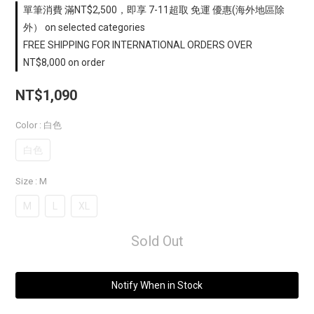
單筆消費 滿NT$2,500，即享 7-11超取 免運 優惠(海外地區除
外） on selected categories
FREE SHIPPING FOR INTERNATIONAL ORDERS OVER
NT$8,000 on order
NT$1,090
Color
: 白色
白色
Size
: M
M
L
XL
Sold Out
Notify When in Stock