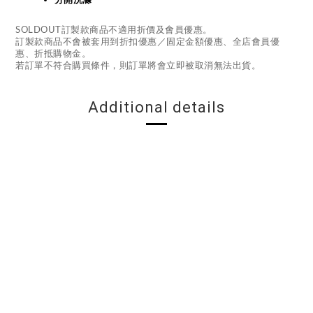
SOLDOUT訂製款商品不適用折價及會員優惠。
訂製款商品不會被套用到折扣優惠／固定金額優惠、全店會員優
惠、折抵購物金。
若訂單不符合購買條件，則訂單將會立即被取消無法出貨。
Additional details