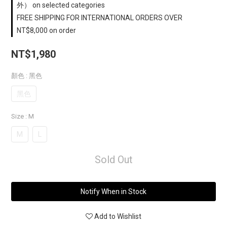
外） on selected categories
FREE SHIPPING FOR INTERNATIONAL ORDERS OVER
NT$8,000 on order
NT$1,980
顏色
: 黑色
黑色
Size
: M
M
L
Sold Out
Notify When in Stock
Add to Wishlist