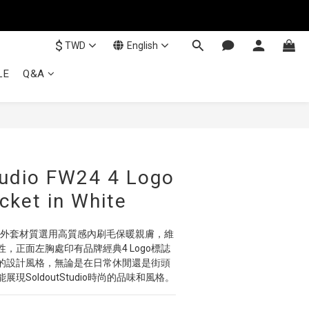
$
TWD
English
LE
Q&A
udio FW24 4 Logo
cket in White
連帽外套材質選用高質感內刷毛保暖親膚，維
，正面左胸處印有品牌經典4 Logo標誌
的設計風格，無論是在日常休閒還是街頭
現SoldoutStudio時尚的品味和風格。