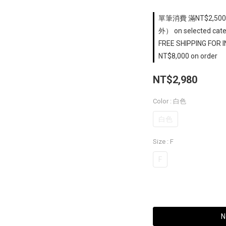
單筆消費 滿NT$2,5
外） on selected cate
FREE SHIPPING FOR
NT$8,000 on order
NT$2,980
Color
: 白色
白色
Size
: F
F
N