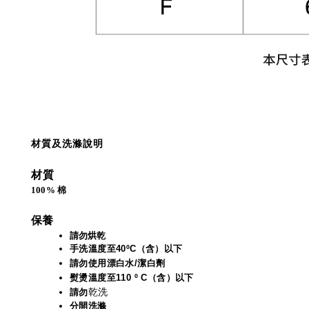
材質及洗滌說明
材質
100% 棉
保養
請勿烘乾
手洗溫度至40ºC（含）以下
請勿使用漂白水/潔白劑
熨燙溫度至110 º C（含）以下
乾洗
請勿
分開洗滌