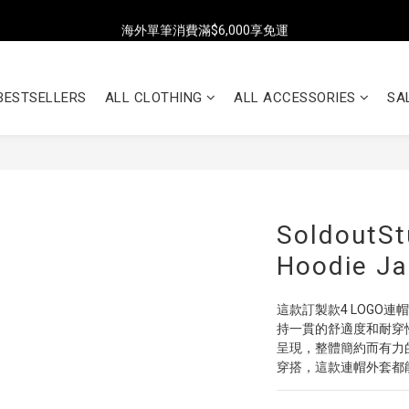
海外單筆消費滿$6,000享免運
海外單筆消費滿$6,000享免運
全店單筆消費滿NT$2,500，即享台灣地區7-ELEVEN超商免運
BESTSELLERS
ALL CLOTHING
ALL ACCESSORIES
SA
海外單筆消費滿$6,000享免運
SoldoutSt
Hoodie Ja
這款訂製款4 LOGO
持一貫的舒適度和耐穿性
呈現，整體簡約而有力
穿搭，這款連帽外套都能展