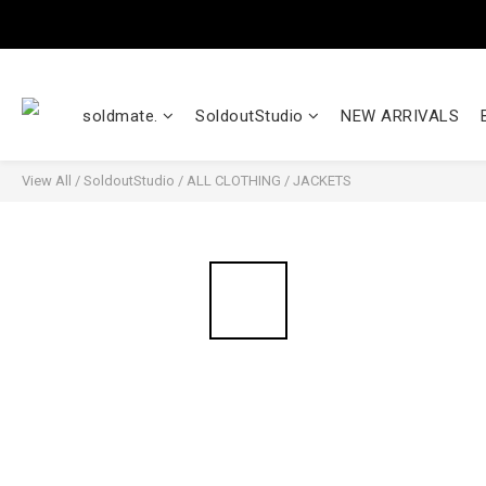
soldmate.
SoldoutStudio
NEW ARRIVALS
View All
/
SoldoutStudio
/
ALL CLOTHING
/
JACKETS