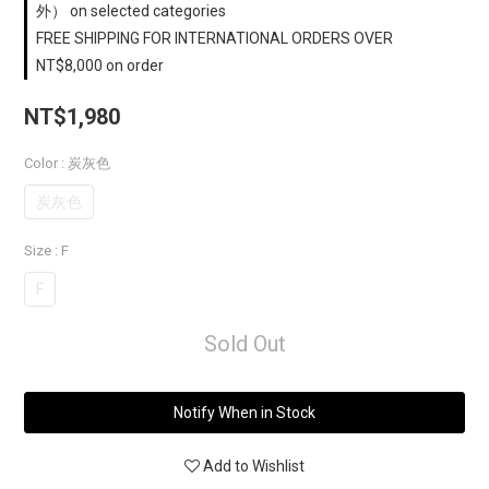
外） on selected categories
FREE SHIPPING FOR INTERNATIONAL ORDERS OVER
NT$8,000 on order
NT$1,980
Color
: 炭灰色
炭灰色
Size
: F
F
Sold Out
Notify When in Stock
Add to Wishlist