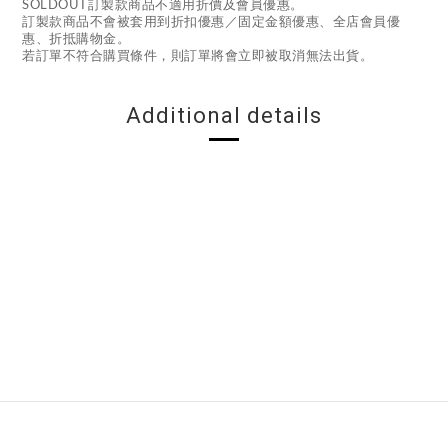
SOLDOUT訂製款商品不適用折價及會員優惠。
訂製款商品不會被套用到折扣優惠／固定金額優惠、全店會員優
惠、折抵購物金。
若訂單不符合購買條件，則訂單將會立即被取消無法出貨。
Additional details