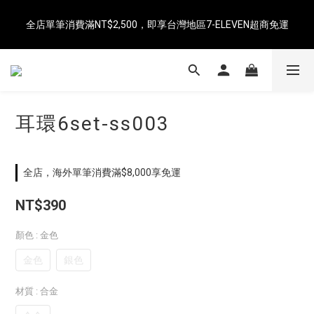
即日起消費滿NT$8,000免運（中國、香港、澳門、新加坡、馬來
全店單筆消費滿NT$2,500，即享台灣地區7-ELEVEN超商免運
西亞）
即日起消費滿NT$8,000免運（中國、香港、澳門、新加坡、馬來
西亞）
耳環6set-ss003
全店，海外單筆消費滿$8,000享免運
NT$390
顏色
: 金色
金色
銀色
材質
: 合金