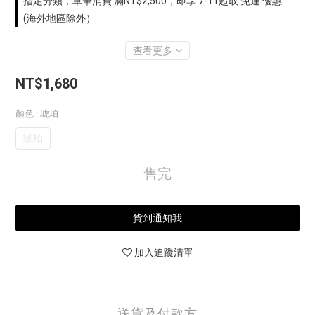
指定分類，單筆消費 滿NT$2,500，即享 7-11超取 免運 優惠
(海外地區除外）
查看更多
NT$1,680
顏色
: 琥珀
琥珀
售完
貨到通知我
加入追蹤清單
送貨及付款方