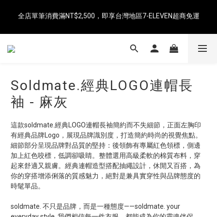
全店單筆消費滿NT$2,500，即享台灣地區7-ELEVEN超商免運
即日起消費滿NT$8,000免運（中國、香港、澳門、新加坡、馬來
西亞）
即日起消費滿NT$8,000免運（中國、香港、澳門、新加坡、馬來
西亞）
Soldmate.經典LOGO連帽長
袖 - 麻灰
這款soldmate.經典LOGO連帽長袖簡約而不失細節，正面左胸印
有經典品牌Logo，展現品牌識別度，打造簡約時尚的視覺焦點。
細節部分呈現品牌對品質的堅持：後領飾有專屬紅色領標，側邊
加上紅色咬標，低調卻吸睛。整體選用高級柔軟的棉質布料，穿
起來舒適又親膚。經典連帽造型搭配抽繩設計，休閒又百搭，為
你的穿搭增添俐落的質感魅力，絕對是兼具實穿性與品牌態度的
時髦單品。
soldmate. 不只是品牌，而是一種態度——soldmate. your 
everyday style. 我們相信每一件衣服，都能成為你的靈魂伴侶。