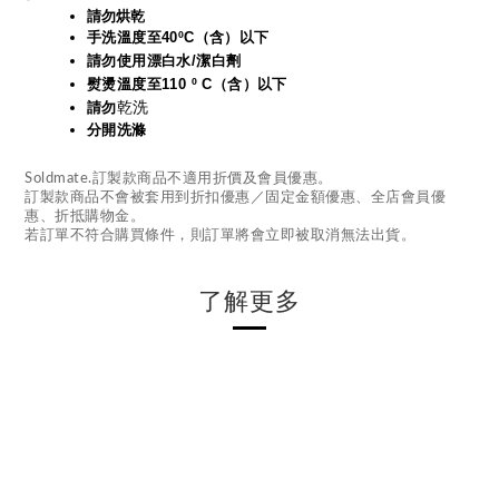
請勿烘乾
手洗溫度至40ºC（含）以下
請勿使用漂白水/潔白劑
熨燙溫度至110 º C（含）以下
乾洗
請勿
分開洗滌
Soldmate.訂製款商品不適用折價及會員優惠。
訂製款商品不會被套用到折扣優惠／固定金額優惠、全店會員優
惠、折抵購物金。
若訂單不符合購買條件，則訂單將會立即被取消無法出貨。
了解更多