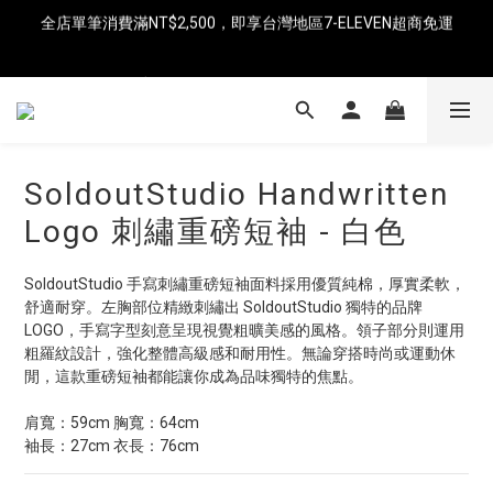
全店單筆消費滿NT$2,500，即享台灣地區7-ELEVEN超商免運
即日起消費滿NT$8,000免運（中國、香港、澳門、新加坡、馬來
西亞）
即日起消費滿NT$8,000免運（中國、香港、澳門、新加坡、馬來
西亞）
SoldoutStudio Handwritten
Logo 刺繡重磅短袖 - 白色
SoldoutStudio 手寫刺繡重磅短袖面料採用優質純棉，厚實柔軟，
舒適耐穿。左胸部位精緻刺繡出 SoldoutStudio 獨特的品牌 
LOGO，手寫字型刻意呈現視覺粗曠美感的風格。領子部分則運用
粗羅紋設計，強化整體高級感和耐用性。無論穿搭時尚或運動休
閒，這款重磅短袖都能讓你成為品味獨特的焦點。
肩寬：59cm 胸寬：64cm
袖長：27cm 衣長：76cm