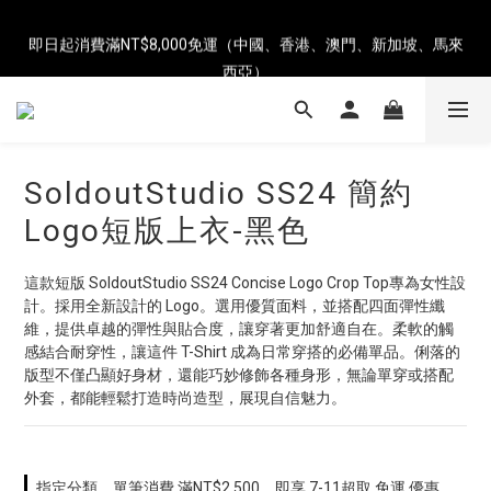
即日起消費滿NT$8,000免運（中國、香港、澳門、新加坡、馬來
即日起消費滿NT$8,000免運（中國、香港、澳門、新加坡、馬來
西亞）
西亞）
全店單筆消費滿NT$2,500，即享台灣地區7-ELEVEN超商免運
即日起消費滿NT$8,000免運（中國、香港、澳門、新加坡、馬來
SoldoutStudio SS24 簡約
西亞）
Logo短版上衣-黑色
這款短版 SoldoutStudio SS24 Concise Logo Crop Top專為女性設
計。採用全新設計的 Logo。選用優質面料，並搭配四面彈性纖
維，提供卓越的彈性與貼合度，讓穿著更加舒適自在。柔軟的觸
感結合耐穿性，讓這件 T-Shirt 成為日常穿搭的必備單品。俐落的
版型不僅凸顯好身材，還能巧妙修飾各種身形，無論單穿或搭配
外套，都能輕鬆打造時尚造型，展現自信魅力。
指定分類，單筆消費 滿NT$2,500，即享 7-11超取 免運 優惠